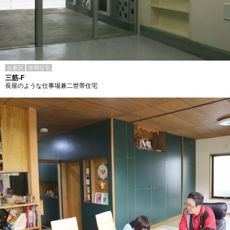
台東区
併用住宅
三筋-F
長屋のような仕事場兼二世帯住宅