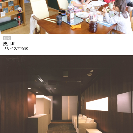
住宅
渋川-K
リサイズする家