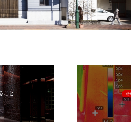
ること
特