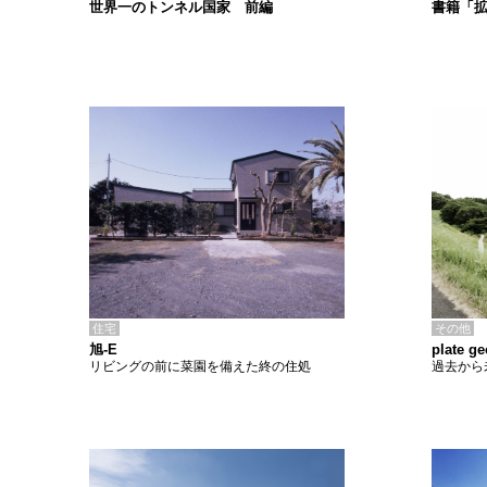
書籍「
世界一のトンネル国家 前編
住宅
その他
旭-E
plate 
リビングの前に菜園を備えた終の住処
過去から