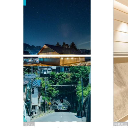
掲載雑誌・書籍
『街歩き研修「アールデコとモダニズ
ム、和風バロック」』のレポート記事が
掲載
掲載雑誌
コラム