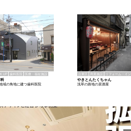
CK UP
歯科医院
医療・福祉施設
台東区
商業施設
リフォーム・イン
歯科
やきとんたくちゃん
地域の角地に建つ歯科医院
浅草の路地の居酒屋