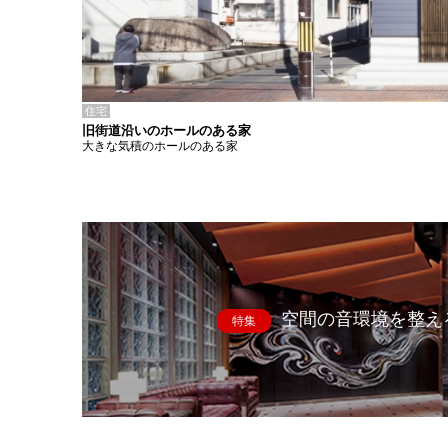
住宅
旧街道沿いのホールのある家
大きな気積のホールのある家
空間の音環境を整え
特集