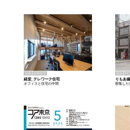
目的
併用住宅
目的
PI
経堂_テレワーク住宅
りもあ
オフィスと住宅の中間
密集した