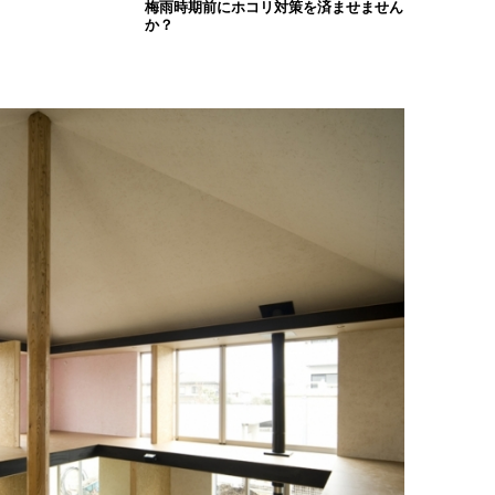
梅雨時期前にホコリ対策を済ませません
か？