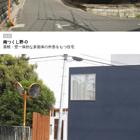
住宅
南つくし野-O
屋根・壁一体的な多面体の外形をもつ住宅