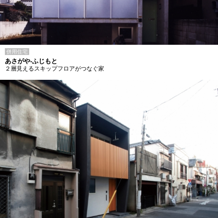
併用住宅
あさがや-ふじもと
２層見えるスキップフロアがつなぐ家