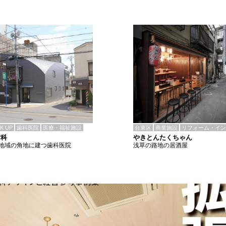
CK UP
歯科医院
医療・福祉施設
台東区
商業施設
リフォーム・イン
歯科
やきとんたくちゃん
地域の角地に建つ歯科医院
浅草の路地の居酒屋