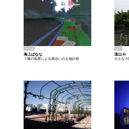
その他
住宅
海上ばなな
流山-H
７種の装置による海沿いの土地計画
小さな３