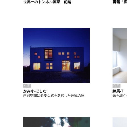
書籍「
世界一のトンネル国家 前編
住宅
住宅
かみす-ほしな
練馬-T
内部空間に必要な窓を選択した外観の家
光を纏う