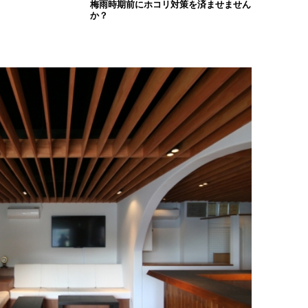
梅雨時期前にホコリ対策を済ませません
か？