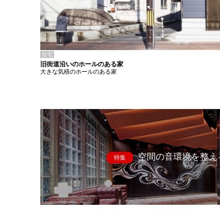
住宅
旧街道沿いのホールのある家
大きな気積のホールのある家
空間の音環境を整え
特集