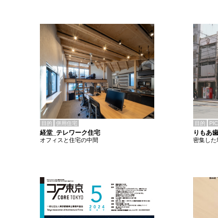
目的
併用住宅
目的
PI
経堂_テレワーク住宅
りもあ
オフィスと住宅の中間
密集した