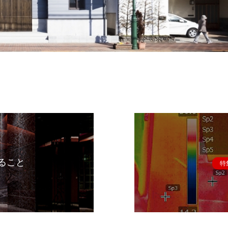
ること
特