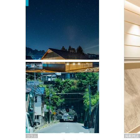
掲載雑誌・書籍
『街歩き研修「アールデコとモダニズ
ム、和風バロック」』のレポート記事が
掲載
掲載雑誌
コラム