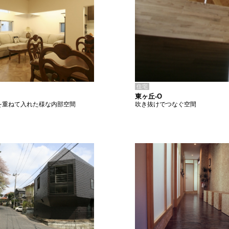
住宅
東ヶ丘-O
吹き抜けでつなぐ空間
を重ねて入れた様な内部空間