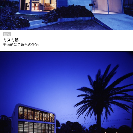
住宅
ミスミ邸
平面的に７角形の住宅