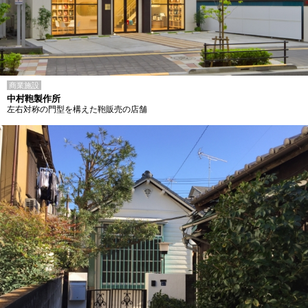
商業施設
中村鞄製作所
左右対称の門型を構えた鞄販売の店舗