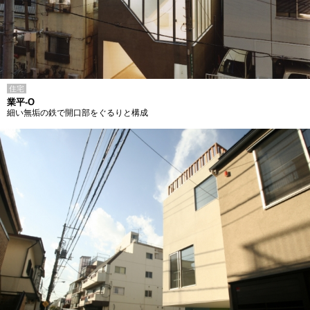
住宅
業平-O
細い無垢の鉄で開口部をぐるりと構成