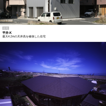
住宅
平井-K
最大4.2mの天井高を確保した住宅