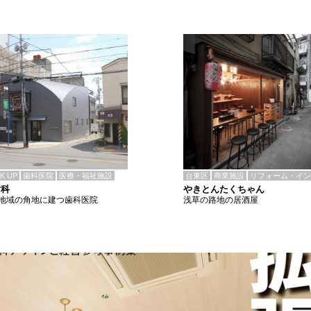
CK UP
歯科医院
医療・福祉施設
台東区
商業施設
リフォーム・イン
歯科
やきとんたくちゃん
地域の角地に建つ歯科医院
浅草の路地の居酒屋