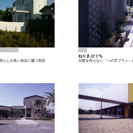
住宅
カンドハウス
ねりま-ひぐち
日陰を作らない「への字プラン」
晴らしの良い高台に建つ別荘