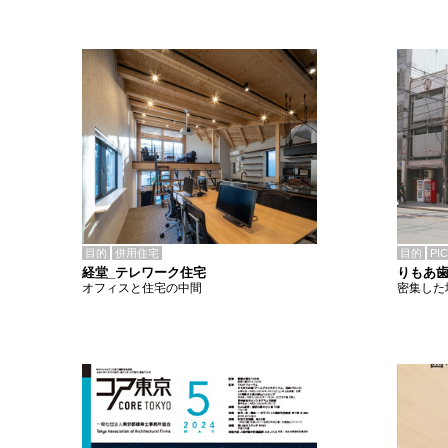
目的
併用住宅
目的
PI
経堂_テレワーク住宅
りもあ
オフィスと住宅の中間
密集した