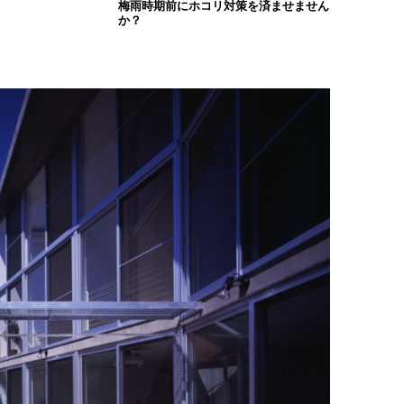
梅雨時期前にホコリ対策を済ませません
か？