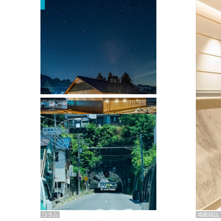
掲載雑誌・書籍
『街歩き研修「アールデコとモダニズ
ム、和風バロック」』のレポート記事が
掲載
掲載雑誌
コラム