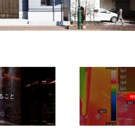
ること
特