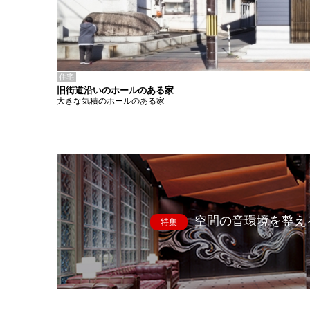
住宅
旧街道沿いのホールのある家
大きな気積のホールのある家
空間の音環境を整え
特集