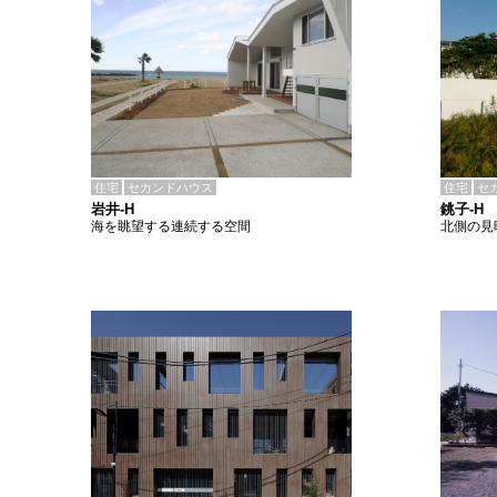
住宅
セカンドハウス
住宅
セ
岩井-H
銚子-H
海を眺望する連続する空間
北側の見