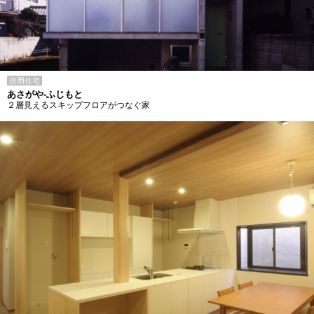
併用住宅
あさがや-ふじもと
２層見えるスキップフロアがつなぐ家