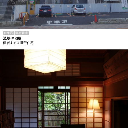
台東区
集合住宅
浅草-MK邸
積層する４世帯住宅