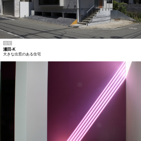
住宅
瀬田-K
大きな出窓のある住宅