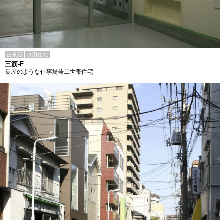
台東区
併用住宅
三筋-F
長屋のような仕事場兼二世帯住宅