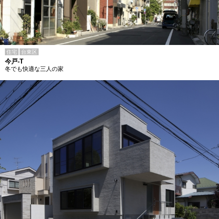
住宅
台東区
今戸-T
冬でも快適な三人の家