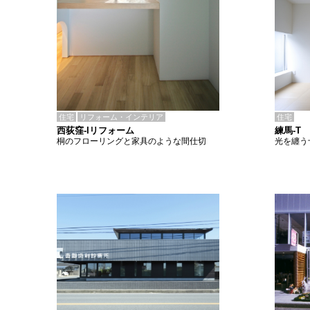
住宅
リフォーム・インテリア
住宅
西荻窪-Iリフォーム
練馬-T
桐のフローリングと家具のような間仕切
光を纏う