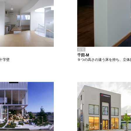
住宅
千田-M
９つの高さの違う床を持ち、立体
十字壁