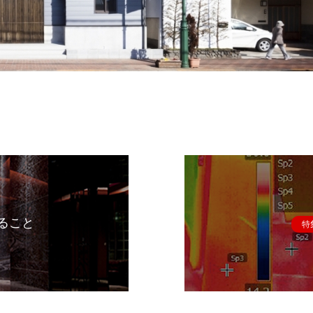
ること
特