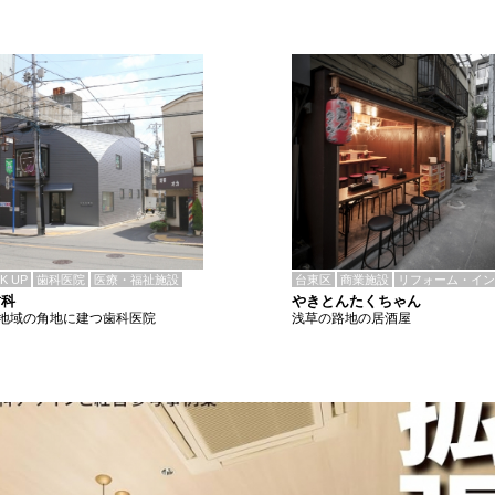
CK UP
歯科医院
医療・福祉施設
台東区
商業施設
リフォーム・イン
歯科
やきとんたくちゃん
地域の角地に建つ歯科医院
浅草の路地の居酒屋