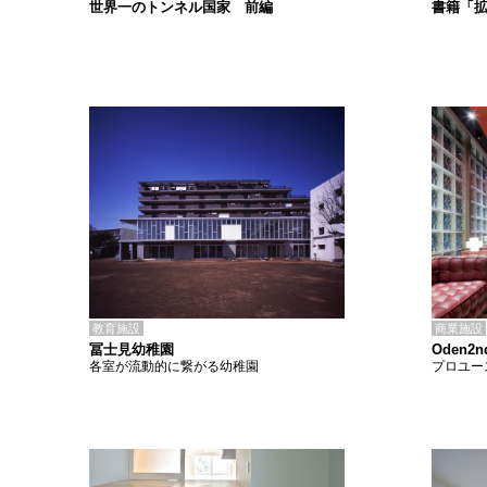
書籍「
世界一のトンネル国家 前編
教育施設
商業施設
冨士見幼稚園
Oden2n
各室が流動的に繋がる幼稚園
プロユー