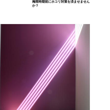
梅雨時期前にホコリ対策を済ませません
か？