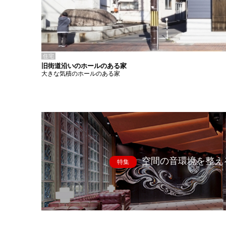
住宅
旧街道沿いのホールのある家
大きな気積のホールのある家
空間の音環境を整え
特集