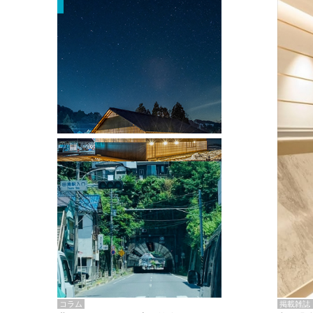
掲載雑誌・書籍
『街歩き研修「アールデコとモダニズ
ム、和風バロック」』のレポート記事が
掲載
掲載雑誌
コラム