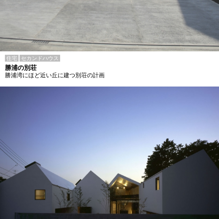
住宅
セカンドハウス
勝浦の別荘
勝浦湾にほど近い丘に建つ別荘の計画