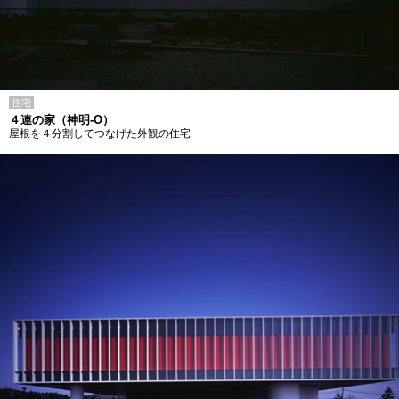
住宅
４連の家（神明-O）
屋根を４分割してつなげた外観の住宅