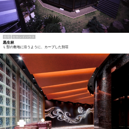
住宅
セカンドハウス
黒生林
Ｌ型の敷地に沿うように、カーブした別荘