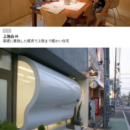
住宅
上池台-H
基礎に蓄熱した暖房で上階まで暖かい住宅