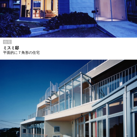
住宅
ミスミ邸
平面的に７角形の住宅