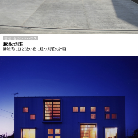
住宅
セカンドハウス
勝浦の別荘
勝浦湾にほど近い丘に建つ別荘の計画