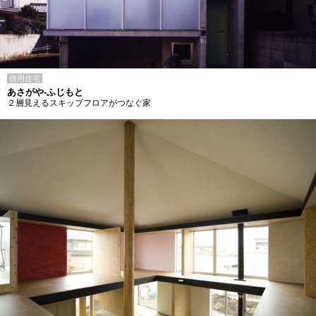
併用住宅
あさがや-ふじもと
２層見えるスキップフロアがつなぐ家