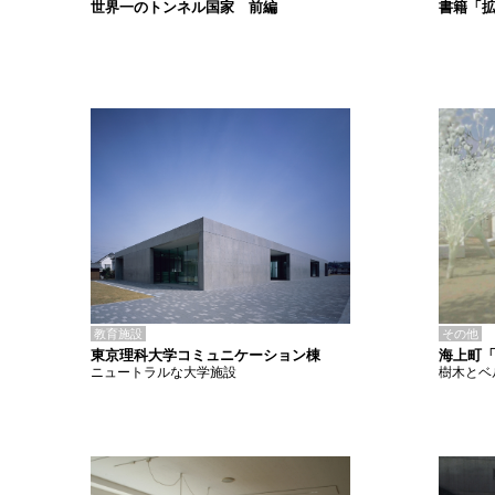
書籍「
世界一のトンネル国家 前編
教育施設
その他
東京理科大学コミュニケーション棟
海上町
ニュートラルな大学施設
樹木とベ