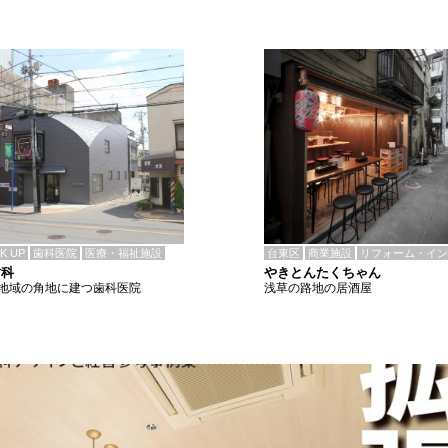
CK UP
歯科医院
医療・福祉施設
台東区
商業施設
リフォーム・イン
歯科
やきとんたくちゃん
地域の角地に建つ歯科医院
浅草の路地の居酒屋