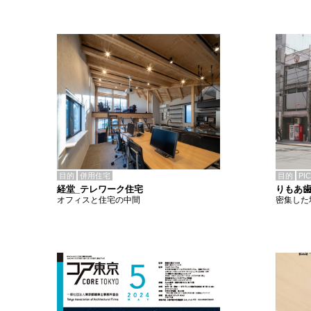
目的
併用住宅
目的
PI
経堂_テレワーク住宅
りもあ
オフィスと住宅の中間
密集した