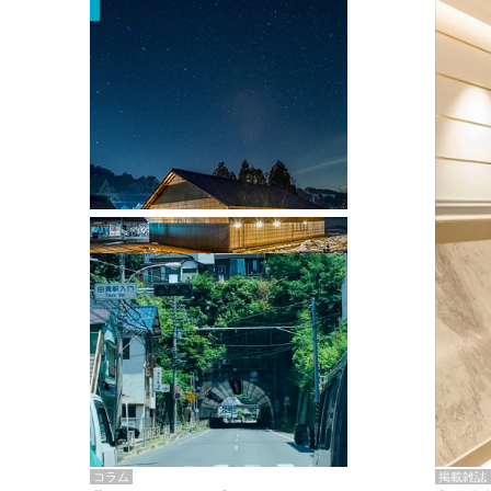
掲載雑誌・書籍
『街歩き研修「アールデコとモダニズ
ム、和風バロック」』のレポート記事が
掲載
掲載雑誌
コラム