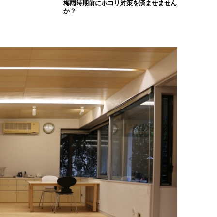
梅雨時期前にホコリ対策を済ませません
か？