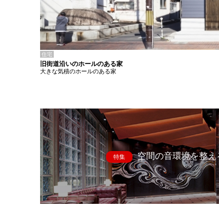
住宅
旧街道沿いのホールのある家
大きな気積のホールのある家
空間の音環境を整え
特集