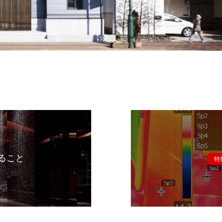
ること
特