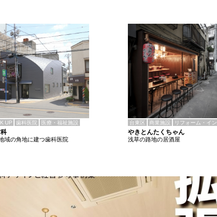
CK UP
歯科医院
医療・福祉施設
台東区
商業施設
リフォーム・イン
歯科
やきとんたくちゃん
地域の角地に建つ歯科医院
浅草の路地の居酒屋