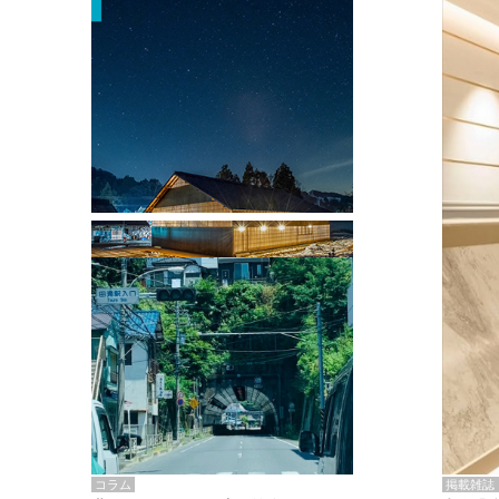
掲載雑誌・書籍
『街歩き研修「アールデコとモダニズ
ム、和風バロック」』のレポート記事が
掲載
掲載雑誌
コラム