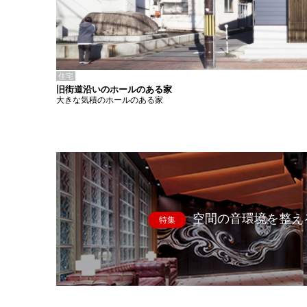
住宅
旧街道沿いのホールのある家
大きな気積のホールのある家
空間の音環境を整え
特集