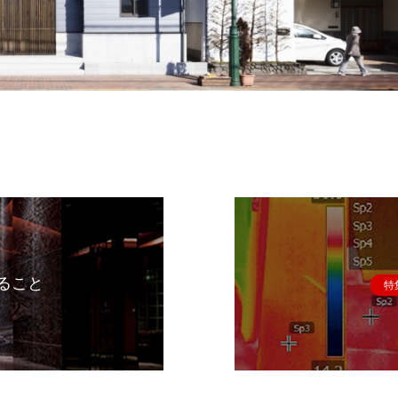
ること
特