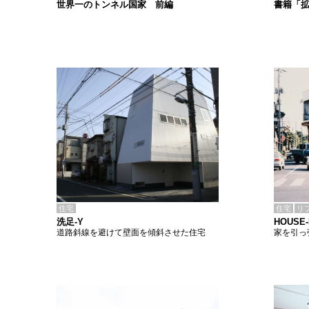
書籍「
世界一のトンネル国家 前編
住宅
住宅
リ
洗足-Y
HOUS
道路斜線を避けて壁面を傾斜させた住宅
家を引っ