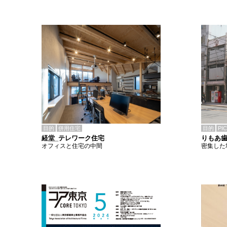
目的
併用住宅
目的
PI
経堂_テレワーク住宅
りもあ
オフィスと住宅の中間
密集した