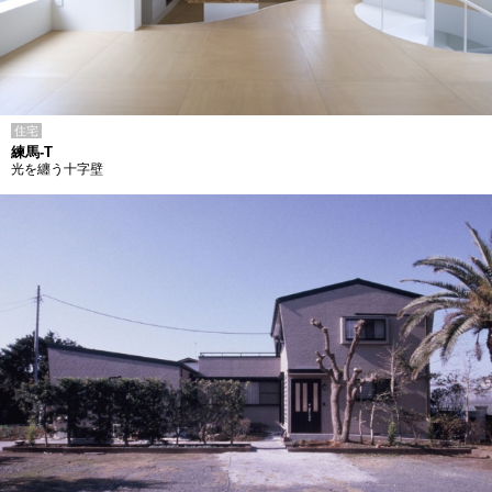
住宅
練馬-T
光を纏う十字壁