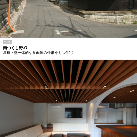
住宅
南つくし野-O
屋根・壁一体的な多面体の外形をもつ住宅