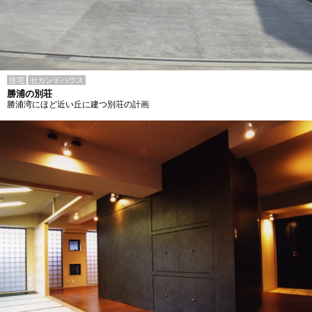
住宅
セカンドハウス
勝浦の別荘
勝浦湾にほど近い丘に建つ別荘の計画