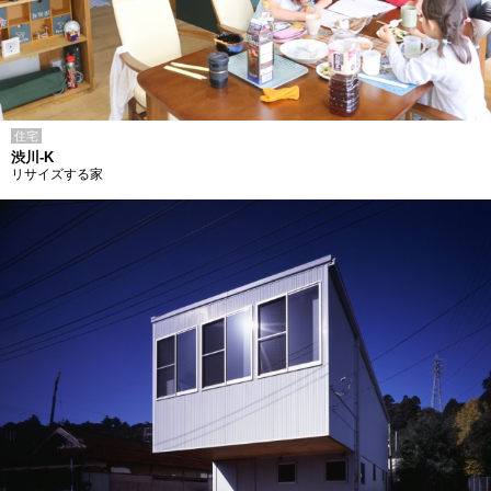
住宅
渋川-K
リサイズする家