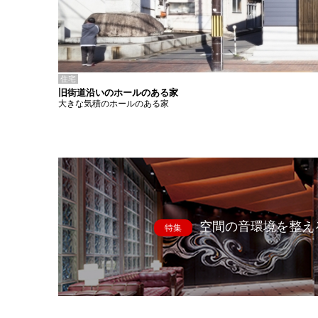
住宅
旧街道沿いのホールのある家
大きな気積のホールのある家
空間の音環境を整え
特集