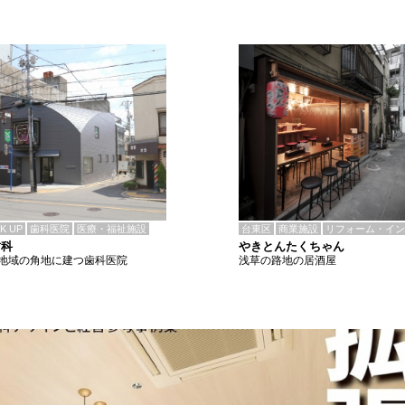
CK UP
歯科医院
医療・福祉施設
台東区
商業施設
リフォーム・イン
歯科
やきとんたくちゃん
地域の角地に建つ歯科医院
浅草の路地の居酒屋