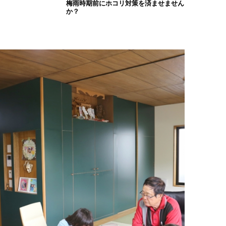
梅雨時期前にホコリ対策を済ませません
か？