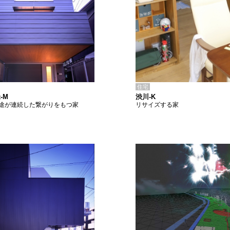
住宅
渋川-K
-M
リサイズする家
途が連続した繋がりをもつ家