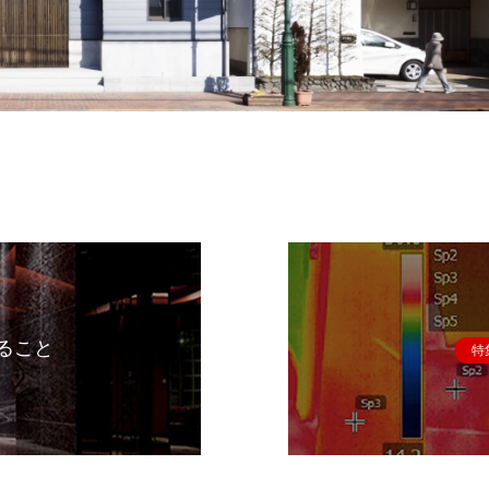
ること
特