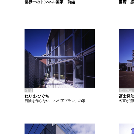
書籍「
世界一のトンネル国家 前編
住宅
教育施設
ねりま-ひぐち
冨士見
日陰を作らない「への字プラン」の家
各室が流