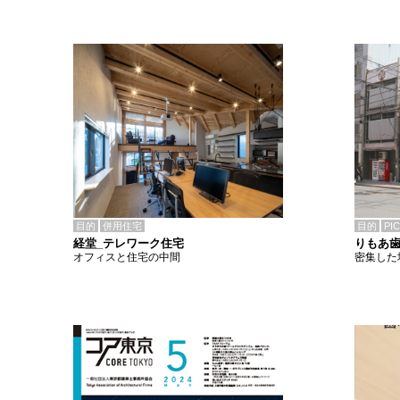
目的
併用住宅
目的
PI
経堂_テレワーク住宅
りもあ
オフィスと住宅の中間
密集した