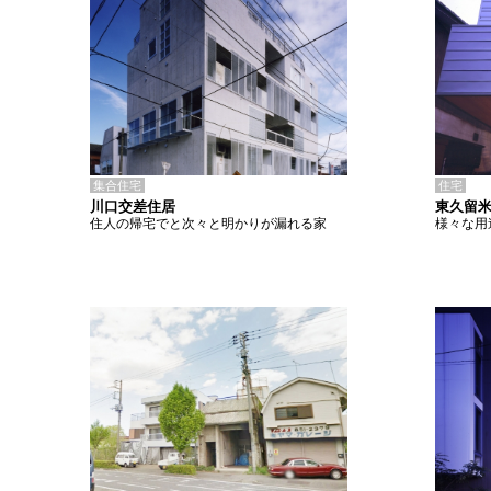
集合住宅
住宅
川口交差住居
東久留米
住人の帰宅でと次々と明かりが漏れる家
様々な用