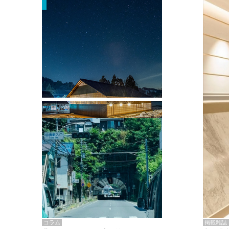
掲載雑誌・書籍
『街歩き研修「アールデコとモダニズ
ム、和風バロック」』のレポート記事が
掲載
掲載雑誌
コラム