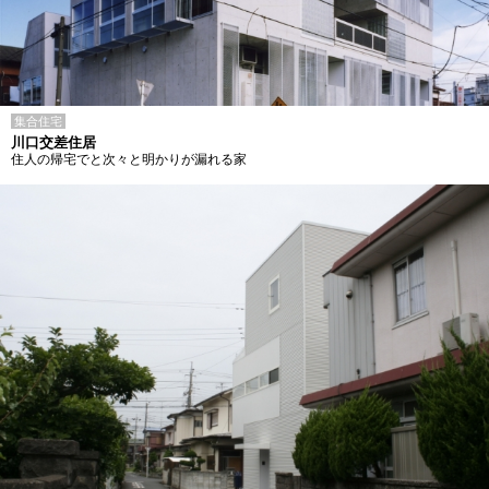
集合住宅
川口交差住居
住人の帰宅でと次々と明かりが漏れる家