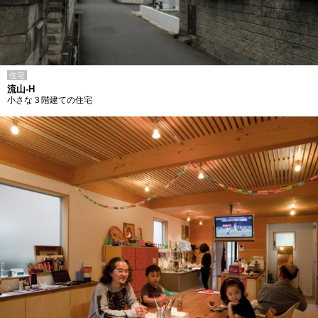
住宅
流山-H
小さな３階建ての住宅