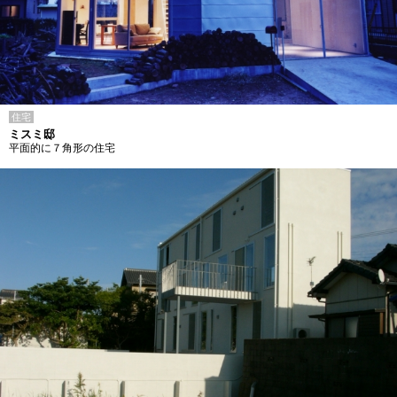
住宅
ミスミ邸
平面的に７角形の住宅