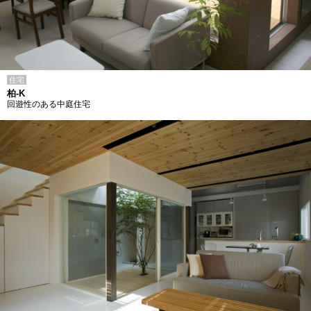
住宅
柏-K
回遊性のある中庭住宅