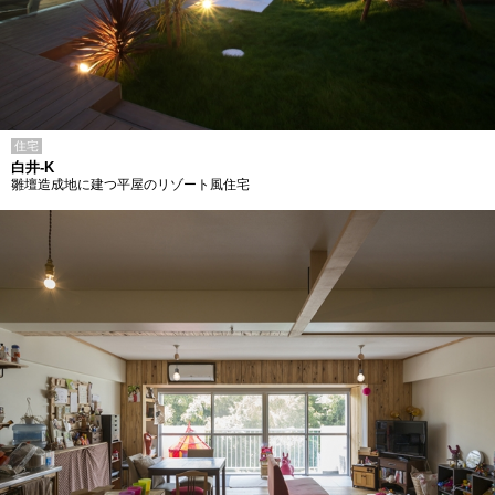
住宅
白井-K
雛壇造成地に建つ平屋のリゾート風住宅