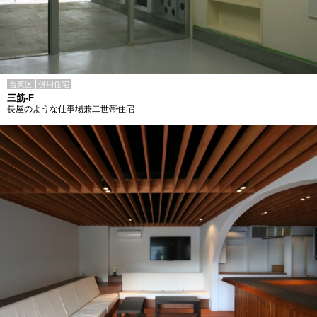
台東区
併用住宅
三筋-F
長屋のような仕事場兼二世帯住宅