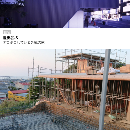
住宅
世田谷-S
デコボコしている外観の家