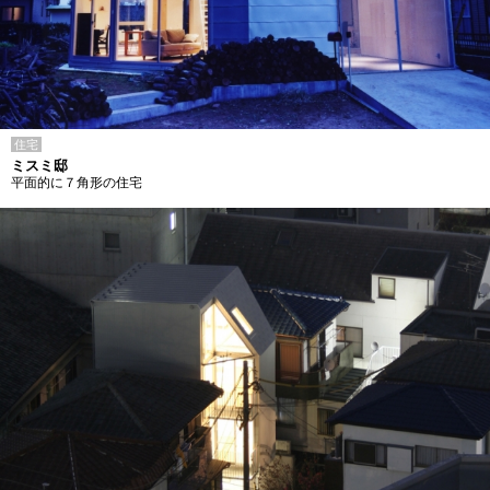
住宅
ミスミ邸
平面的に７角形の住宅