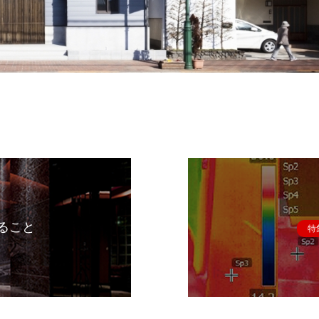
ること
特