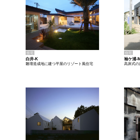
住宅
住宅
白井-K
袖ケ浦-
雛壇造成地に建つ平屋のリゾート風住宅
高床式の