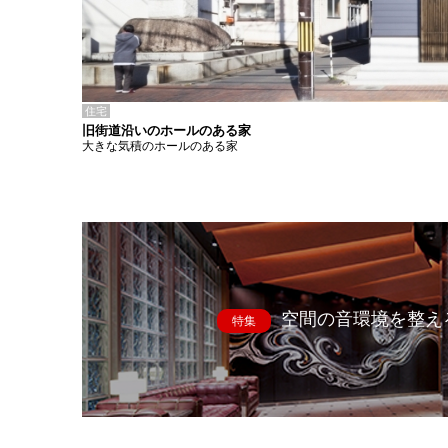
住宅
旧街道沿いのホールのある家
大きな気積のホールのある家
空間の音環境を整え
特集