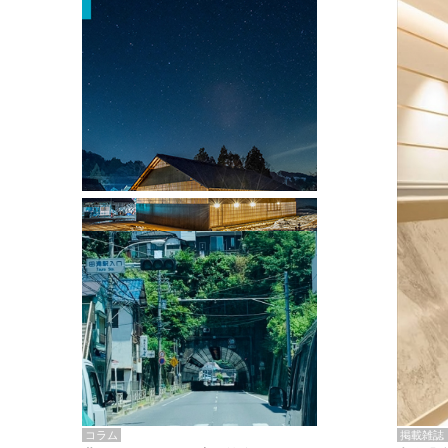
掲載雑誌・書籍
『街歩き研修「アールデコとモダニズ
ム、和風バロック」』のレポート記事が
掲載
掲載雑誌
コラム