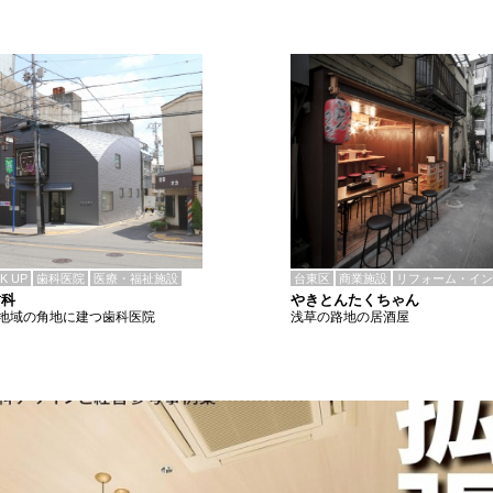
CK UP
歯科医院
医療・福祉施設
台東区
商業施設
リフォーム・イン
歯科
やきとんたくちゃん
地域の角地に建つ歯科医院
浅草の路地の居酒屋