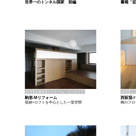
書籍「
世界一のトンネル国家 前編
住宅
台東区
リフォーム・インテリア
住宅
リ
駒形-Mリフォーム
西荻窪-
収納+ロフトを中心とした一室空間
桐のフロ