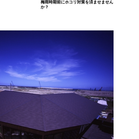
梅雨時期前にホコリ対策を済ませません
か？