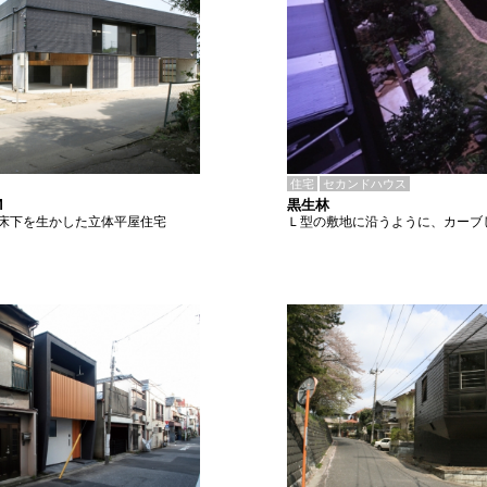
住宅
セカンドハウス
黒生林
M
Ｌ型の敷地に沿うように、カーブ
床下を生かした立体平屋住宅