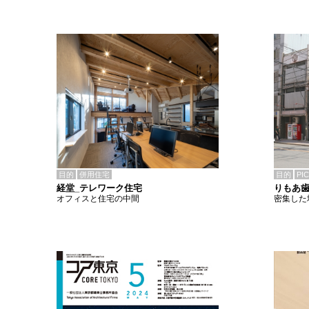
目的
併用住宅
目的
PI
経堂_テレワーク住宅
りもあ
オフィスと住宅の中間
密集した