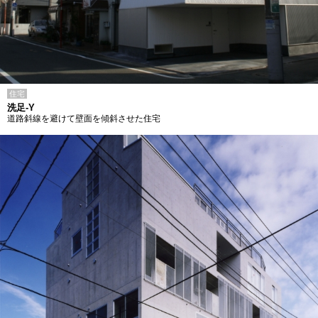
住宅
洗足-Y
道路斜線を避けて壁面を傾斜させた住宅