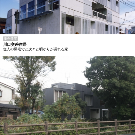
集合住宅
川口交差住居
住人の帰宅でと次々と明かりが漏れる家