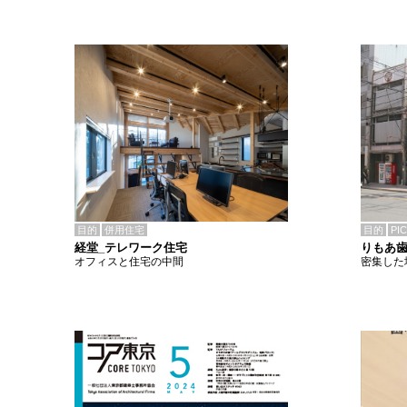
目的
併用住宅
目的
PI
経堂_テレワーク住宅
りもあ
オフィスと住宅の中間
密集した