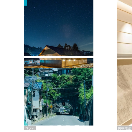
掲載雑誌・書籍
『街歩き研修「アールデコとモダニズ
ム、和風バロック」』のレポート記事が
掲載
掲載雑誌
コラム