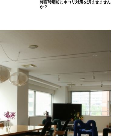
梅雨時期前にホコリ対策を済ませません
か？