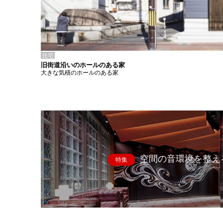
住宅
旧街道沿いのホールのある家
大きな気積のホールのある家
空間の音環境を整え
特集