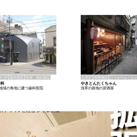
CK UP
歯科医院
医療・福祉施設
台東区
商業施設
リフォーム・イン
歯科
やきとんたくちゃん
地域の角地に建つ歯科医院
浅草の路地の居酒屋