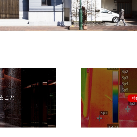
ること
特