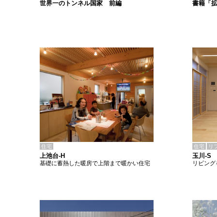
書籍「
世界一のトンネル国家 前編
住宅
住宅
リ
上池台-H
玉川-S
基礎に蓄熱した暖房で上階まで暖かい住宅
リビング