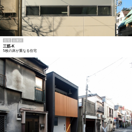
住宅
台東区
三筋-K
5枚の床が重なる住宅