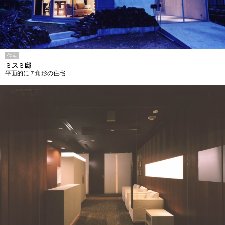
住宅
ミスミ邸
平面的に７角形の住宅