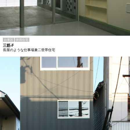
台東区
併用住宅
三筋-F
長屋のような仕事場兼二世帯住宅