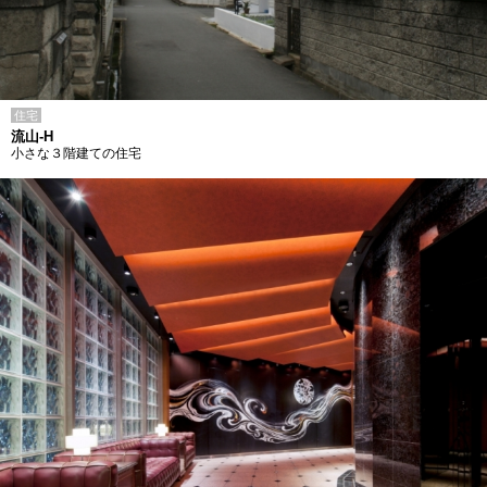
住宅
流山-H
小さな３階建ての住宅