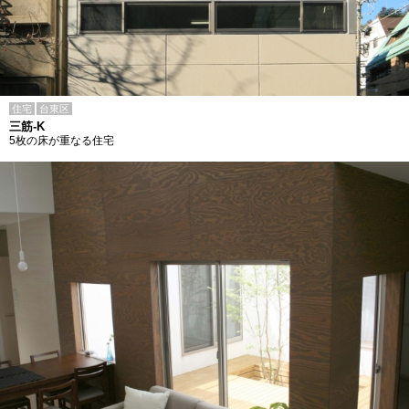
住宅
台東区
三筋-K
5枚の床が重なる住宅