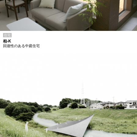
住宅
柏-K
回遊性のある中庭住宅