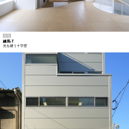
住宅
練馬-T
光を纏う十字壁