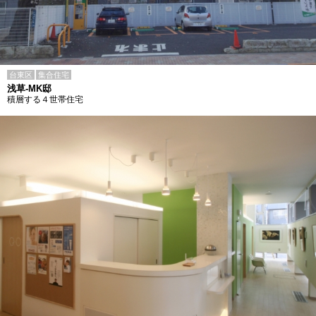
台東区
集合住宅
浅草-MK邸
積層する４世帯住宅