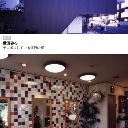
住宅
世田谷-S
デコボコしている外観の家