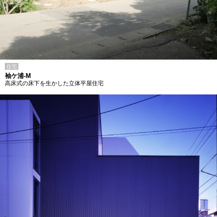
住宅
袖ケ浦-M
高床式の床下を生かした立体平屋住宅