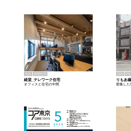
目的
併用住宅
目的
PI
経堂_テレワーク住宅
りもあ
オフィスと住宅の中間
密集した