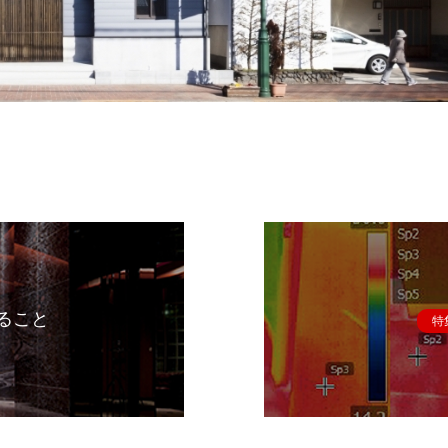
ること
特