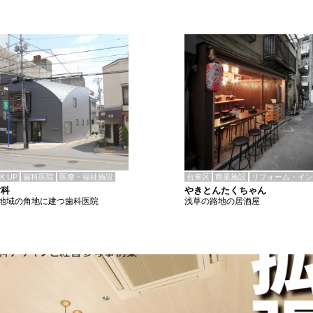
CK UP
歯科医院
医療・福祉施設
台東区
商業施設
リフォーム・イン
歯科
やきとんたくちゃん
地域の角地に建つ歯科医院
浅草の路地の居酒屋