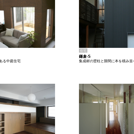
住宅
鎌倉-S
集成材の壁柱と隙間に本を積み並
ある中庭住宅