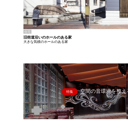
住宅
旧街道沿いのホールのある家
大きな気積のホールのある家
空間の音環境を整え
特集