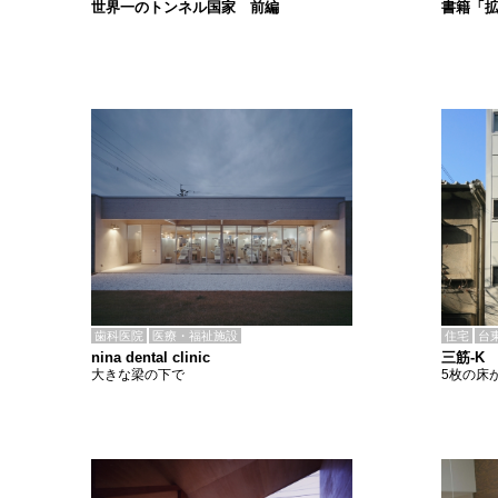
書籍「
世界一のトンネル国家 前編
歯科医院
医療・福祉施設
住宅
台
nina dental clinic
三筋-K
大きな梁の下で
5枚の床