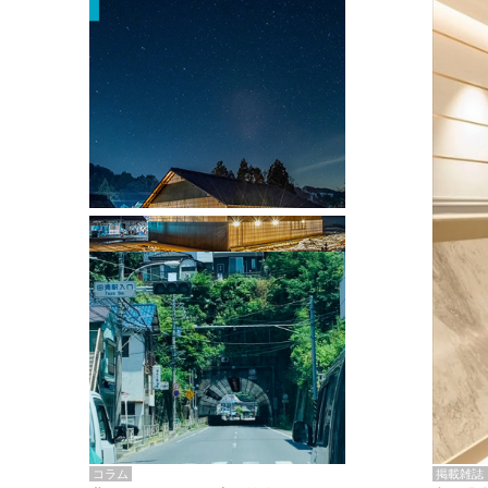
掲載雑誌・書籍
『街歩き研修「アールデコとモダニズ
ム、和風バロック」』のレポート記事が
掲載
掲載雑誌
コラム