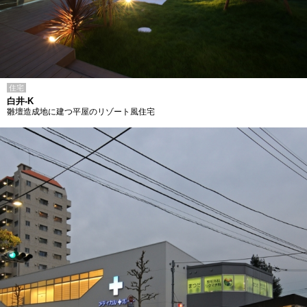
住宅
白井-K
雛壇造成地に建つ平屋のリゾート風住宅