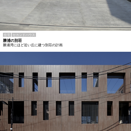
住宅
セカンドハウス
勝浦の別荘
勝浦湾にほど近い丘に建つ別荘の計画