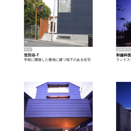
住宅
歯科医院
世田谷-T
和歯科
学校に隣接した敷地に建つ地下のある住宅
ランドス