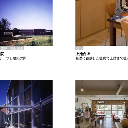
住宅
医療・福祉施設
上池台-H
医院
基礎に蓄熱した暖房で上階まで暖
ケープと建築の間