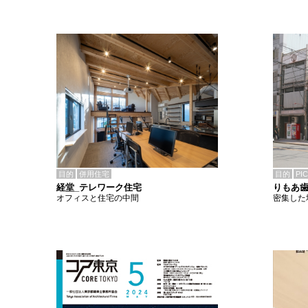
目的
併用住宅
目的
PI
経堂_テレワーク住宅
りもあ
オフィスと住宅の中間
密集した