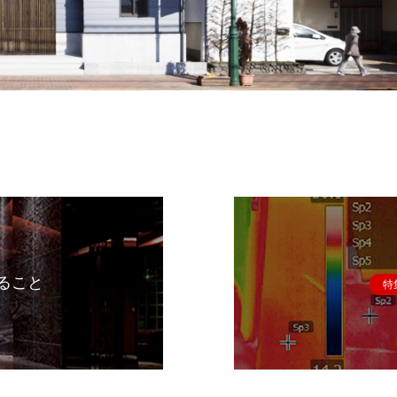
ること
特