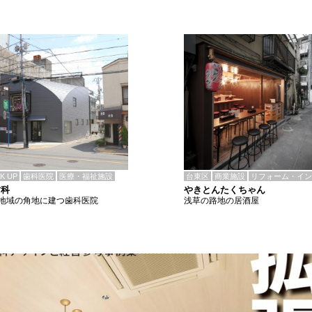
CK UP
歯科医院
医療・福祉施設
台東区
商業施設
リフォーム・イン
歯科
やきとんたくちゃん
地域の角地に建つ歯科医院
浅草の路地の居酒屋