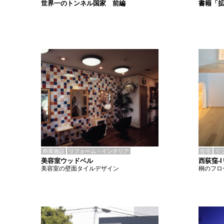
書籍「
世界一のトンネル国家 前編
商業施設
リフォーム・インテリア
住宅
リ
美容室ウッドベル
西荻窪-
美容室の壁面タイルデザイン
桐のフロ