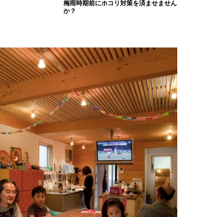
梅雨時期前にホコリ対策を済ませません
か？