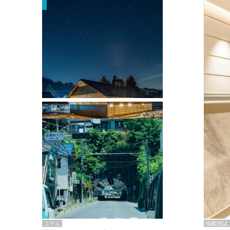
掲載雑誌・書籍
『街歩き研修「アールデコとモダニズ
ム、和風バロック」』のレポート記事が
掲載
掲載雑誌
コラム