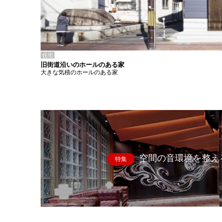
住宅
旧街道沿いのホールのある家
大きな気積のホールのある家
空間の音環境を整え
特集