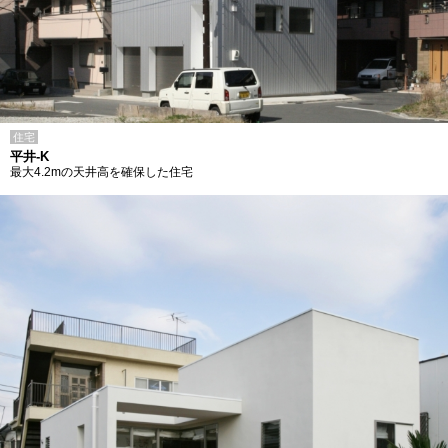
住宅
平井-K
最大4.2mの天井高を確保した住宅