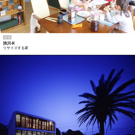
住宅
渋川-K
リサイズする家