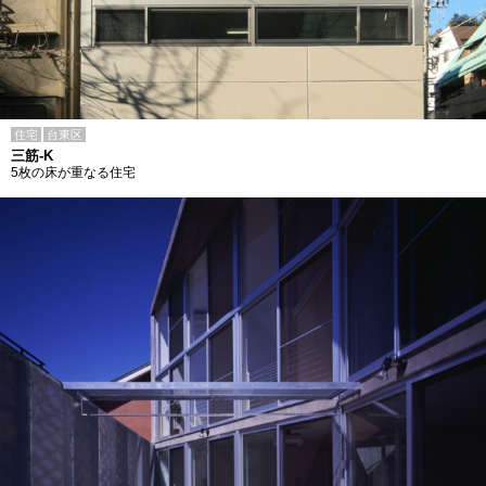
住宅
台東区
三筋-K
5枚の床が重なる住宅