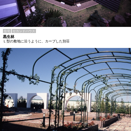
住宅
セカンドハウス
黒生林
Ｌ型の敷地に沿うように、カーブした別荘