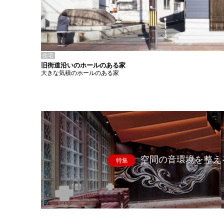
住宅
旧街道沿いのホールのある家
大きな気積のホールのある家
空間の音環境を整え
特集