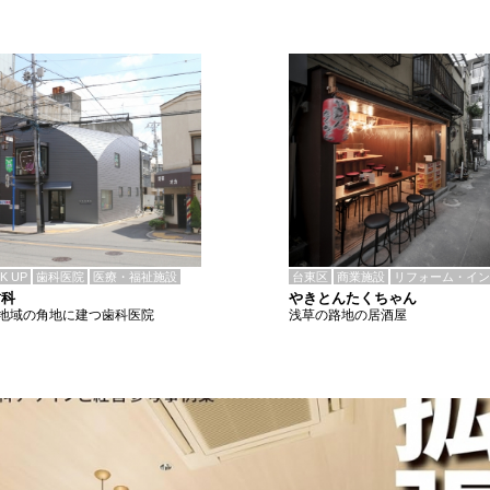
CK UP
歯科医院
医療・福祉施設
台東区
商業施設
リフォーム・イン
歯科
やきとんたくちゃん
地域の角地に建つ歯科医院
浅草の路地の居酒屋