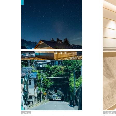
掲載雑誌・書籍
『街歩き研修「アールデコとモダニズ
ム、和風バロック」』のレポート記事が
掲載
掲載雑誌
コラム