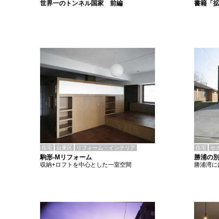
書籍「
世界一のトンネル国家 前編
住宅
台東区
リフォーム・インテリア
住宅
セ
駒形-Mリフォーム
勝浦の
収納+ロフトを中心とした一室空間
勝浦湾に