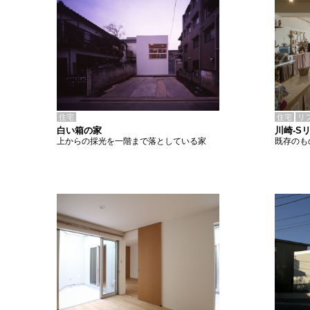
住宅
住宅
リ
白い箱の家
川崎-S
上からの採光を一階まで落としている家
既存のも