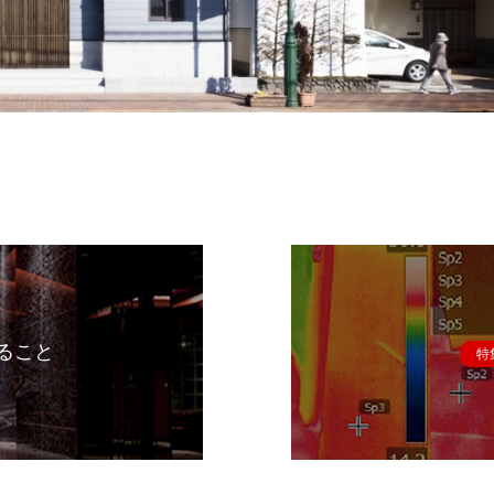
ること
特