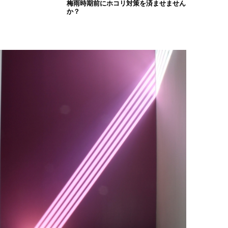
梅雨時期前にホコリ対策を済ませません
か？