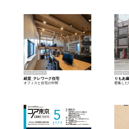
目的
併用住宅
目的
PI
経堂_テレワーク住宅
りもあ
オフィスと住宅の中間
密集した