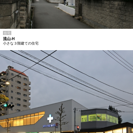
住宅
流山-H
小さな３階建ての住宅