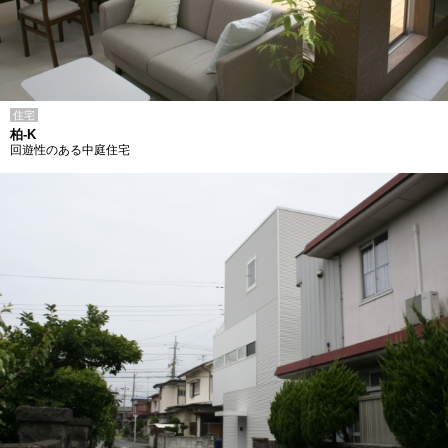
住宅
柏-K
回遊性のある中庭住宅