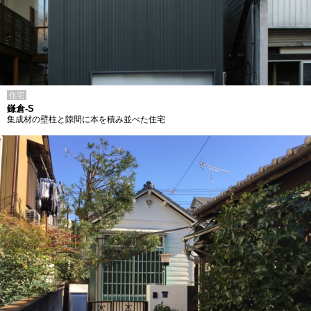
住宅
鎌倉-S
集成材の壁柱と隙間に本を積み並べた住宅