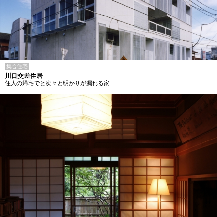
集合住宅
川口交差住居
住人の帰宅でと次々と明かりが漏れる家