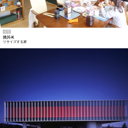
住宅
渋川-K
リサイズする家