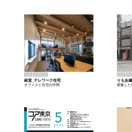
目的
併用住宅
目的
PI
経堂_テレワーク住宅
りもあ
オフィスと住宅の中間
密集した