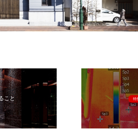
ること
特