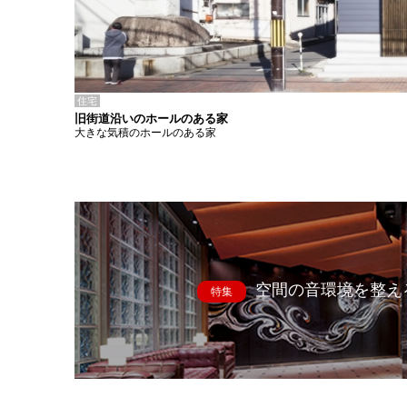
住宅
旧街道沿いのホールのある家
大きな気積のホールのある家
空間の音環境を整え
特集