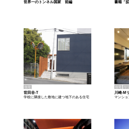
書籍「
世界一のトンネル国家 前編
住宅
住宅
リ
世田谷-T
川崎-M
学校に隣接した敷地に建つ地下のある住宅
マンショ