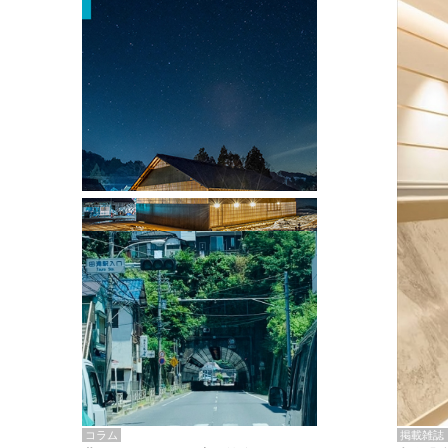
掲載雑誌・書籍
『街歩き研修「アールデコとモダニズ
ム、和風バロック」』のレポート記事が
掲載
掲載雑誌
コラム