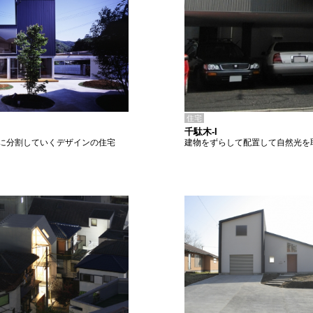
住宅
千駄木-I
建物をずらして配置して自然光を
に分割していくデザインの住宅