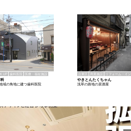
CK UP
歯科医院
医療・福祉施設
台東区
商業施設
リフォーム・イン
歯科
やきとんたくちゃん
地域の角地に建つ歯科医院
浅草の路地の居酒屋