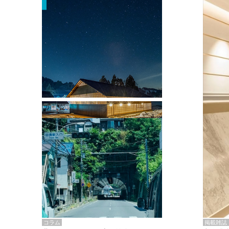
掲載雑誌・書籍
『街歩き研修「アールデコとモダニズ
ム、和風バロック」』のレポート記事が
掲載
掲載雑誌
コラム