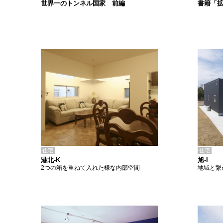
書籍「
世界一のトンネル国家 前編
住宅
住宅
港北-K
旭-I
2つの箱を重ねて入れた様な内部空間
地域と繋