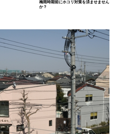
梅雨時期前にホコリ対策を済ませません
か？