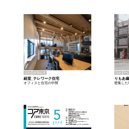
目的
併用住宅
目的
PI
経堂_テレワーク住宅
りもあ
オフィスと住宅の中間
密集した