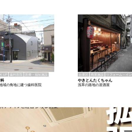
CK UP
歯科医院
医療・福祉施設
台東区
商業施設
リフォーム・イン
歯科
やきとんたくちゃん
地域の角地に建つ歯科医院
浅草の路地の居酒屋