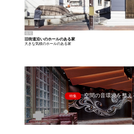
住宅
旧街道沿いのホールのある家
大きな気積のホールのある家
空間の音環境を整え
特集