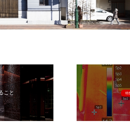
ること
特