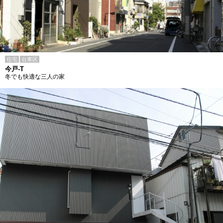
住宅
台東区
今戸-T
冬でも快適な三人の家