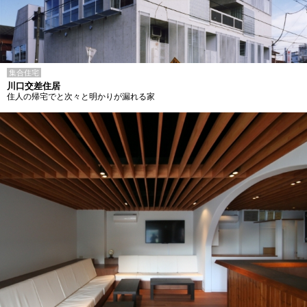
集合住宅
川口交差住居
住人の帰宅でと次々と明かりが漏れる家