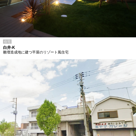
住宅
白井-K
雛壇造成地に建つ平屋のリゾート風住宅