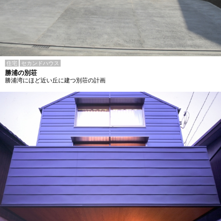
住宅
セカンドハウス
勝浦の別荘
勝浦湾にほど近い丘に建つ別荘の計画