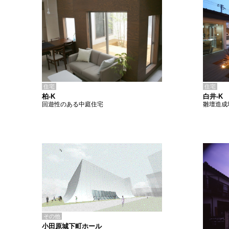
住宅
住宅
柏-K
白井-K
回遊性のある中庭住宅
雛壇造成
その他
小田原城下町ホール