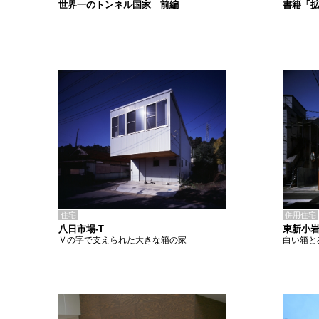
書籍「
世界一のトンネル国家 前編
住宅
併用住宅
八日市場-T
東新小岩
Ｖの字で支えられた大きな箱の家
白い箱と