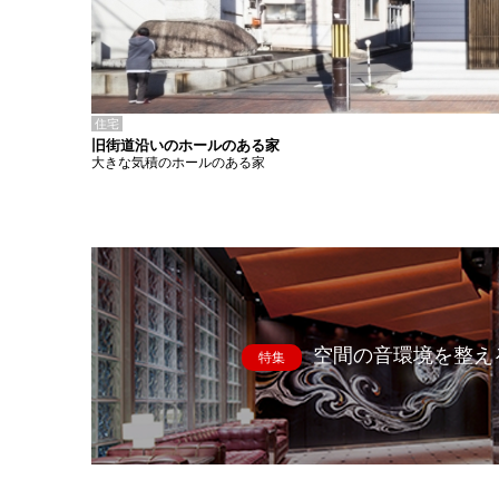
住宅
旧街道沿いのホールのある家
大きな気積のホールのある家
空間の音環境を整え
特集