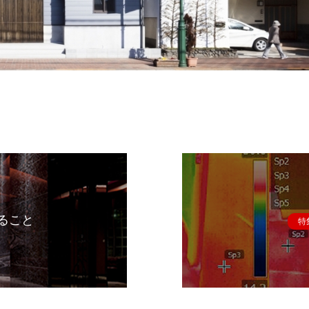
ること
特