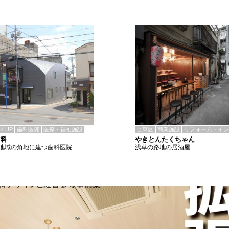
CK UP
歯科医院
医療・福祉施設
台東区
商業施設
リフォーム・イン
歯科
やきとんたくちゃん
地域の角地に建つ歯科医院
浅草の路地の居酒屋