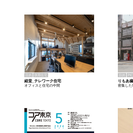
目的
併用住宅
目的
PI
経堂_テレワーク住宅
りもあ
オフィスと住宅の中間
密集した