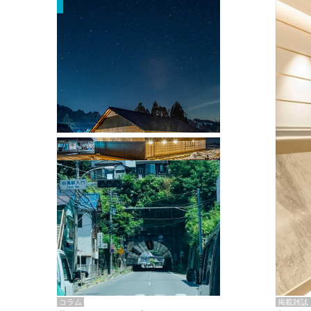
掲載雑誌・書籍
『街歩き研修「アールデコとモダニズ
ム、和風バロック」』のレポート記事が
掲載
掲載雑誌
コラム