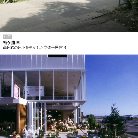
住宅
袖ケ浦-M
高床式の床下を生かした立体平屋住宅