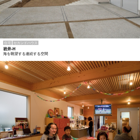
住宅
セカンドハウス
岩井-H
海を眺望する連続する空間