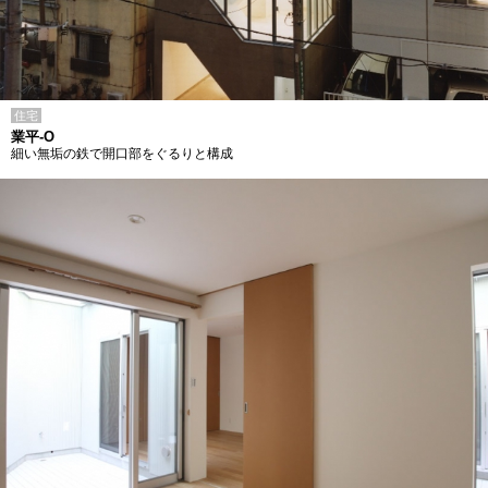
住宅
業平-O
細い無垢の鉄で開口部をぐるりと構成