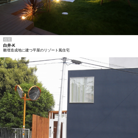
住宅
白井-K
雛壇造成地に建つ平屋のリゾート風住宅