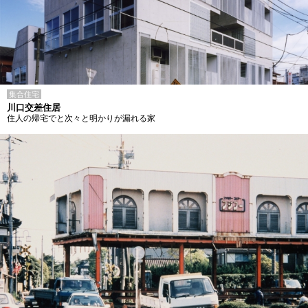
集合住宅
川口交差住居
住人の帰宅でと次々と明かりが漏れる家