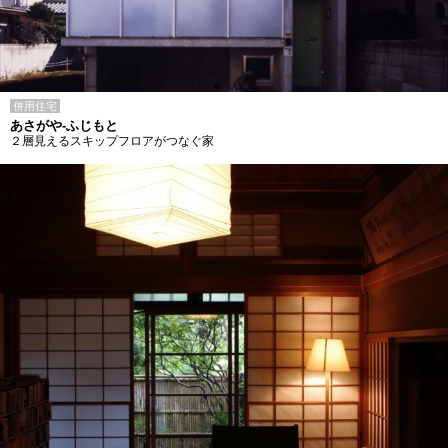
併用住宅
あさがや-ふじもと
２層見えるスキップフロアがつなぐ家