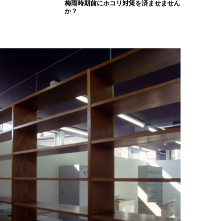
梅雨時期前にホコリ対策を済ませません
か？