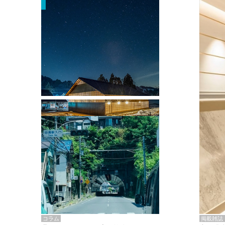
掲載雑誌・書籍
『街歩き研修「アールデコとモダニズ
ム、和風バロック」』のレポート記事が
掲載
掲載雑誌
コラム