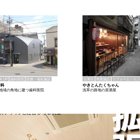
CK UP
歯科医院
医療・福祉施設
台東区
商業施設
リフォーム・イン
歯科
やきとんたくちゃん
地域の角地に建つ歯科医院
浅草の路地の居酒屋