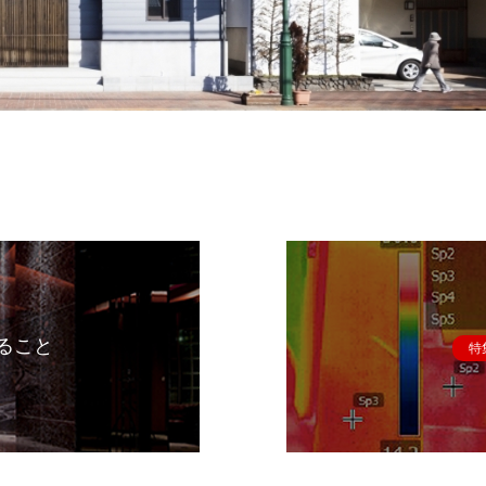
ること
特