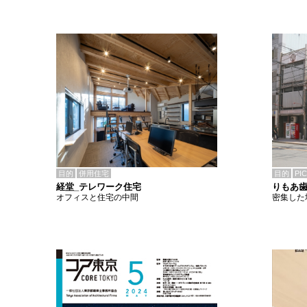
目的
併用住宅
目的
PI
経堂_テレワーク住宅
りもあ
オフィスと住宅の中間
密集した