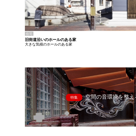
住宅
旧街道沿いのホールのある家
大きな気積のホールのある家
空間の音環境を整え
特集